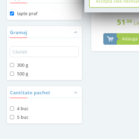
Accepta cele necesa
in stoc
lapte praf
51
,50
Le
Gramaj
Adauga 
300 g
500 g
Cantitate pachet
4 buc
5 buc