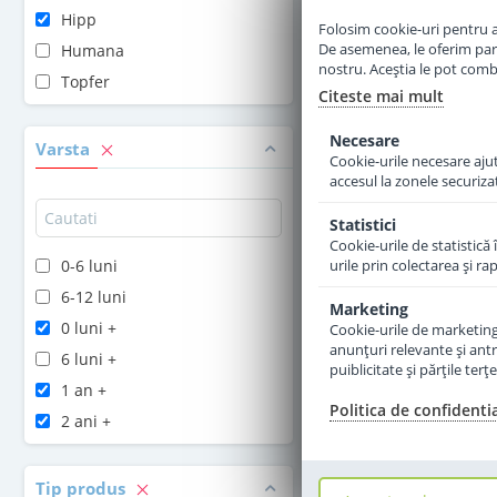
Hipp
Folosim cookie-uri pentru a 
Adauga 
De asemenea, le oferim parten
Humana
nostru. Aceștia le pot combin
Topfer
Citeste mai mult
Necesare
Varsta
Cookie-urile necesare ajută
accesul la zonele securiza
Statistici
Cookie-urile de statistică 
0-6 luni
urile prin colectarea şi r
6-12 luni
Marketing
0 luni +
Cookie-urile de marketing s
anunţuri relevante şi antr
6 luni +
puiblicitate şi părţile ter
1 an +
Politica de confidenti
Lapte praf Hipp 
2 ani +
Combiotic de la 1
Tip produs