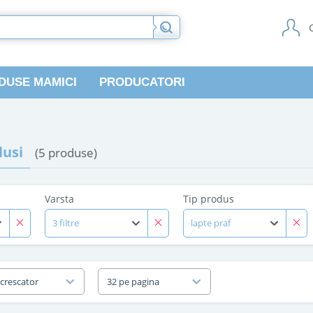
DUSE MAMICI
PRODUCATORI
usi
(5 produse)
Varsta
Tip produs
3 filtre
lapte praf
 crescator
32 pe pagina