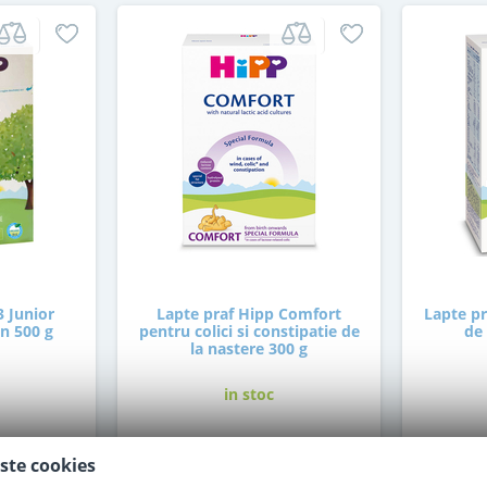
3 Junior
Lapte praf Hipp Comfort
Lapte pr
an 500 g
pentru colici si constipatie de
de 
la nastere 300 g
in stoc
47
,50
ste cookies
i
Lei