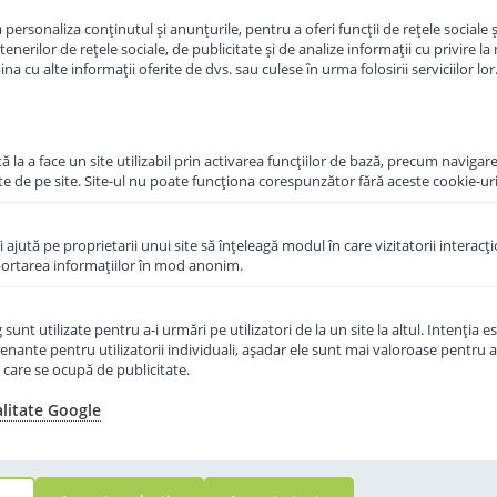
personaliza conținutul și anunțurile, pentru a oferi funcții de rețele sociale și
in cos
Adauga in cos
erilor de rețele sociale, de publicitate și de analize informații cu privire la m
a cu alte informații oferite de dvs. sau culese în urma folosirii serviciilor lor
 la a face un site utilizabil prin activarea funcţiilor de bază, precum navigare
te de pe site. Site-ul nu poate funcţiona corespunzător fără aceste cookie-uri
îi ajută pe proprietarii unui site să înţeleagă modul în care vizitatorii interacţ
aportarea informaţiilor în mod anonim.
unt utilizate pentru a-i urmări pe utilizatori de la un site la altul. Intenţia es
enante pentru utilizatorii individuali, aşadar ele sunt mai valoroase pentru a
ţe care se ocupă de publicitate.
alitate Google
3 Junior
 an 500 g