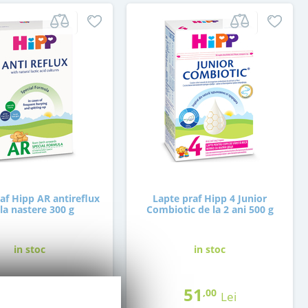
af Hipp AR antireflux
Lapte praf Hipp 4 Junior
la nastere 300 g
Combiotic de la 2 ani 500 g
in stoc
in stoc
48
51
,50
,00
Lei
Lei