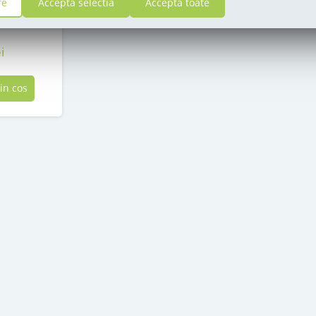
re
Accepta selectia
Accepta toate
i
in cos