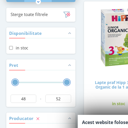
Sterge toate filtrele
Disponibilitate
in stoc
Pret
Lapte praf Hipp 
Organic de la 1 
-
in stoc
Producator
47
,50
Acest website folose
Le