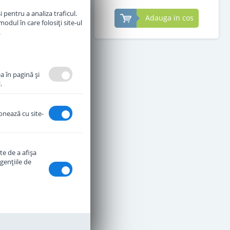
 pentru a analiza traficul.
Adauga in cos
Adauga in cos
odul în care folosiți site-ul
.
a în pagină şi
.
ionează cu site-
te de a afişa
genţiile de