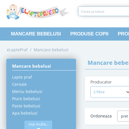
MANCARE BEBELUSI
PRODUSE COPII
PRO
eLaptePraf
/
Mancare bebelusi
Mancare bebel
Mancare bebelusi
Lapte praf
Producator
Cereale
Meniu bebelusi
2 filtre
Piure bebelusi
Paste bebelusi
Apa bebelusi
Ordoneaza
pret
mai multe...