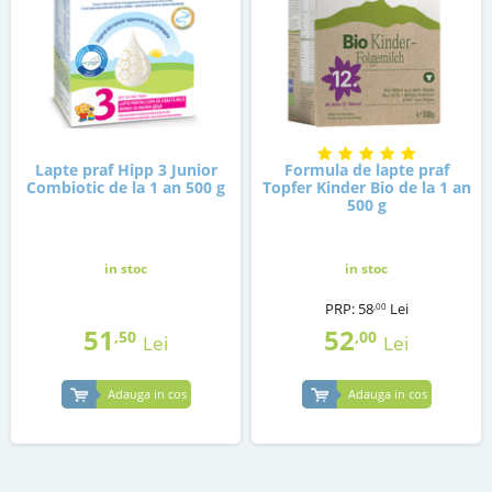
Lapte praf Hipp 3 Junior
Formula de lapte praf
Combiotic de la 1 an 500 g
Topfer Kinder Bio de la 1 an
500 g
in stoc
in stoc
PRP:
58
Lei
,00
51
52
,50
,00
Lei
Lei
Adauga in cos
Adauga in cos