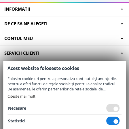
INFORMATII
DE CE SA NE ALEGETI
CONTUL MEU
SERVICII CLIENTI
CONTACT
Acest website foloseste cookies
Folosim cookie-uri pentru a personaliza conținutul și anunțurile,
pentru a oferi funcții de rețele sociale și pentru a analiza traficul.
Email:
office@elaptepraf.ro
De asemenea, le oferim partenerilor de rețele sociale, de
Telefon:
0745-964-449
publicitate și de analize informații cu privire la modul în care
Citeste mai mult
folosiți site-ul nostru. Aceștia le pot combina cu alte informații
Adresa:
Sos. Borsului, Nr. 20, Oradea, Jud. Bihor
oferite de dvs. sau culese în urma folosirii serviciilor lor.
Necesare
Statistici