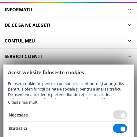
INFORMATII
DE CE SA NE ALEGETI
CONTUL MEU
SERVICII CLIENTI
CONTACT
Acest website foloseste cookies
Folosim cookie-uri pentru a personaliza conținutul și anunțurile,
pentru a oferi funcții de rețele sociale și pentru a analiza traficul.
Email:
office@elaptepraf.ro
De asemenea, le oferim partenerilor de rețele sociale, de
Telefon:
0745-964-449
publicitate și de analize informații cu privire la modul în care
Citeste mai mult
folosiți site-ul nostru. Aceștia le pot combina cu alte informații
Adresa:
Sos. Borsului, Nr. 20, Oradea, Jud. Bihor
oferite de dvs. sau culese în urma folosirii serviciilor lor.
Necesare
Statistici