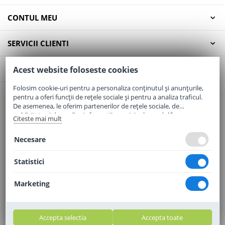
CONTUL MEU
SERVICII CLIENTI
CONTACT
Acest website foloseste cookies
Folosim cookie-uri pentru a personaliza conținutul și anunțurile,
pentru a oferi funcții de rețele sociale și pentru a analiza traficul.
Email:
office@elaptepraf.ro
De asemenea, le oferim partenerilor de rețele sociale, de
Telefon:
0745-964-449
publicitate și de analize informații cu privire la modul în care
Citeste mai mult
folosiți site-ul nostru. Aceștia le pot combina cu alte informații
Adresa:
Sos. Borsului, Nr. 20, Oradea, Jud. Bihor
oferite de dvs. sau culese în urma folosirii serviciilor lor.
Necesare
Statistici
Marketing
Accepta selectia
Accepta toate