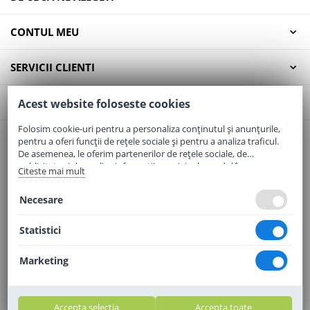
CONTUL MEU
SERVICII CLIENTI
CONTACT
Acest website foloseste cookies
Folosim cookie-uri pentru a personaliza conținutul și anunțurile,
pentru a oferi funcții de rețele sociale și pentru a analiza traficul.
Email:
office@elaptepraf.ro
De asemenea, le oferim partenerilor de rețele sociale, de
Telefon:
0745-964-449
publicitate și de analize informații cu privire la modul în care
Citeste mai mult
folosiți site-ul nostru. Aceștia le pot combina cu alte informații
Adresa:
Sos. Borsului, Nr. 20, Oradea, Jud. Bihor
oferite de dvs. sau culese în urma folosirii serviciilor lor.
Necesare
Statistici
Marketing
Accepta selectia
Accepta toate