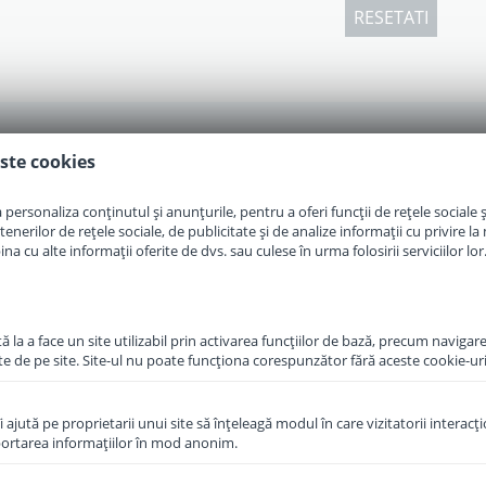
RESETATI
ste cookies
personaliza conținutul și anunțurile, pentru a oferi funcții de rețele sociale și
erilor de rețele sociale, de publicitate și de analize informații cu privire la m
a cu alte informații oferite de dvs. sau culese în urma folosirii serviciilor lor
 la a face un site utilizabil prin activarea funcţiilor de bază, precum navigare
te de pe site. Site-ul nu poate funcţiona corespunzător fără aceste cookie-uri
îi ajută pe proprietarii unui site să înţeleagă modul în care vizitatorii interacţ
aportarea informaţiilor în mod anonim.