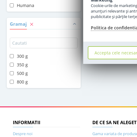
Humana
Cookie-urile de marketing s
anunţuri relevante şi antr
puiblicitate şi părţile ter
Gramaj
Politica de confidenti
Accepta cele necesa
300 g
350 g
500 g
800 g
INFORMATII
DE CE SA NE ALEGET
Despre noi
Gama variata de produs