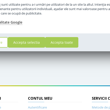
unt utilizate pentru a-i urmări pe utilizatori de la un site la altul. Intenţia es
enante pentru utilizatorii individuali, aşadar ele sunt mai valoroase pentru a
ţe care se ocupă de publicitate.
alitate Google
re
Accepta selectia
Accepta toate
I
CONTUL MEU
SERVICII 
e
Autentificare
Metode de p