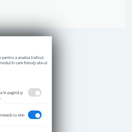
 pentru a analiza traficul.
odul în care folosiți site-ul
.
a în pagină şi
.
ionează cu site-