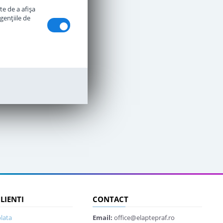
te de a afişa
genţiile de
CLIENTI
CONTACT
lata
Email:
office@elaptepraf.ro