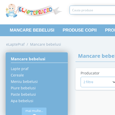
MANCARE BEBELUSI
PRODUSE COPII
PRO
eLaptePraf
/
Mancare bebelusi
Mancare bebel
Mancare bebelusi
Lapte praf
Producator
Cereale
Meniu bebelusi
2 filtre
Piure bebelusi
Paste bebelusi
Apa bebelusi
mai multe...