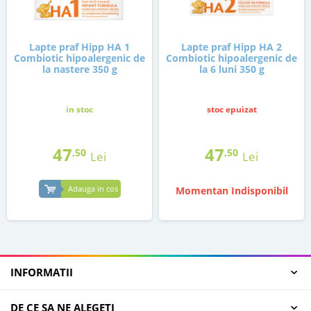
Lapte praf Hipp HA 1
Lapte praf Hipp HA 2
Combiotic hipoalergenic de
Combiotic hipoalergenic de
la nastere 350 g
la 6 luni 350 g
in stoc
stoc epuizat
47
47
,50
,50
Lei
Lei
Adauga in cos
Momentan Indisponibil
INFORMATII
DE CE SA NE ALEGETI