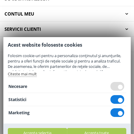
CONTUL MEU
SERVICII CLIENTI
CONTACT
Acest website foloseste cookies
Folosim cookie-uri pentru a personaliza conținutul și anunțurile,
pentru a oferi funcții de rețele sociale și pentru a analiza traficul.
Email:
office@elaptepraf.ro
De asemenea, le oferim partenerilor de rețele sociale, de
Telefon:
0745-964-449
publicitate și de analize informații cu privire la modul în care
Citeste mai mult
folosiți site-ul nostru. Aceștia le pot combina cu alte informații
Adresa:
Sos. Borsului, Nr. 20, Oradea, Jud. Bihor
oferite de dvs. sau culese în urma folosirii serviciilor lor.
Necesare
Statistici
Marketing
Accepta selectia
Accepta toate