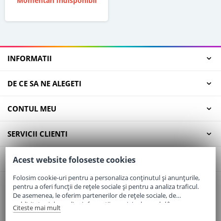
Momentan Indisponibil
INFORMATII
DE CE SA NE ALEGETI
CONTUL MEU
SERVICII CLIENTI
CONTACT
Acest website foloseste cookies
Folosim cookie-uri pentru a personaliza conținutul și anunțurile,
pentru a oferi funcții de rețele sociale și pentru a analiza traficul.
Email:
office@elaptepraf.ro
De asemenea, le oferim partenerilor de rețele sociale, de
Telefon:
0745-964-449
publicitate și de analize informații cu privire la modul în care
Citeste mai mult
folosiți site-ul nostru. Aceștia le pot combina cu alte informații
Adresa:
Sos. Borsului, Nr. 20, Oradea, Jud. Bihor