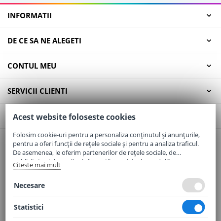
INFORMATII
DE CE SA NE ALEGETI
CONTUL MEU
SERVICII CLIENTI
CONTACT
Acest website foloseste cookies
Folosim cookie-uri pentru a personaliza conținutul și anunțurile,
pentru a oferi funcții de rețele sociale și pentru a analiza traficul.
Email:
office@elaptepraf.ro
De asemenea, le oferim partenerilor de rețele sociale, de
Telefon:
0745-964-449
publicitate și de analize informații cu privire la modul în care
Citeste mai mult
folosiți site-ul nostru. Aceștia le pot combina cu alte informații
Adresa:
Sos. Borsului, Nr. 20, Oradea, Jud. Bihor
oferite de dvs. sau culese în urma folosirii serviciilor lor.
Necesare
Statistici