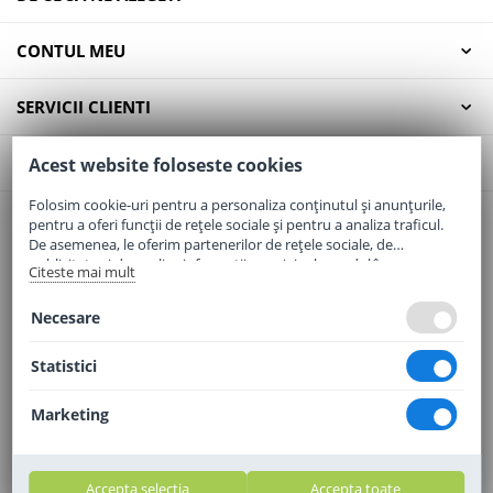
CONTUL MEU
SERVICII CLIENTI
CONTACT
Acest website foloseste cookies
Folosim cookie-uri pentru a personaliza conținutul și anunțurile,
pentru a oferi funcții de rețele sociale și pentru a analiza traficul.
Email:
office@elaptepraf.ro
De asemenea, le oferim partenerilor de rețele sociale, de
Telefon:
0745-964-449
publicitate și de analize informații cu privire la modul în care
Citeste mai mult
folosiți site-ul nostru. Aceștia le pot combina cu alte informații
Adresa:
Sos. Borsului, Nr. 20, Oradea, Jud. Bihor
oferite de dvs. sau culese în urma folosirii serviciilor lor.
Necesare
Statistici
Marketing
Accepta selectia
Accepta toate