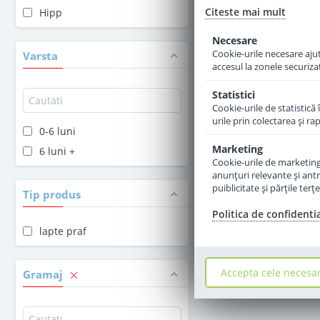
Citeste mai mult
Hipp
Adauga 
Necesare
Cookie-urile necesare ajută
Varsta
accesul la zonele securiza
Statistici
Cookie-urile de statistică 
urile prin colectarea şi r
0-6 luni
Marketing
6 luni +
Cookie-urile de marketing s
anunţuri relevante şi antr
puiblicitate şi părţile ter
Tip produs
Politica de confidenti
lapte praf
Accepta cele necesa
Gramaj