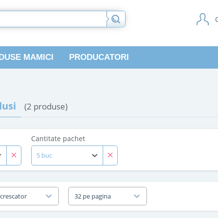
DUSE MAMICI
PRODUCATORI
usi
(2 produse)
Cantitate pachet
5 buc
 crescator
32 pe pagina