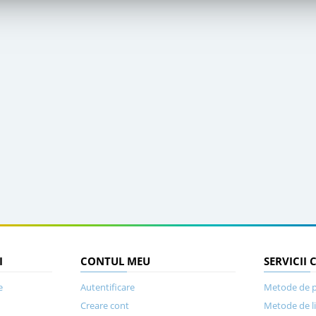
I
CONTUL MEU
SERVICII 
e
Autentificare
Metode de p
Creare cont
Metode de l