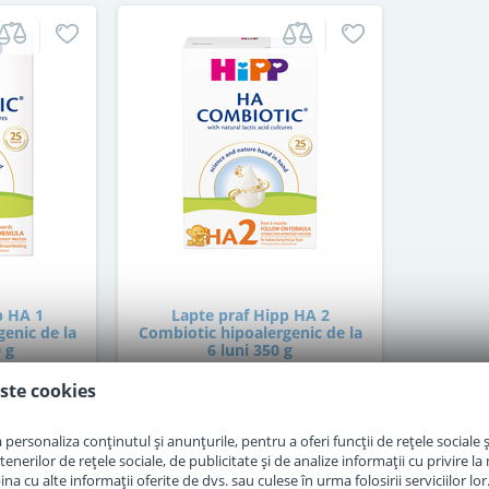
p HA 1
Lapte praf Hipp HA 2
enic de la
Combiotic hipoalergenic de la
 g
6 luni 350 g
ste cookies
stoc epuizat
personaliza conținutul și anunțurile, pentru a oferi funcții de rețele sociale și
47
erilor de rețele sociale, de publicitate și de analize informații cu privire la m
,50
i
Lei
a cu alte informații oferite de dvs. sau culese în urma folosirii serviciilor lor