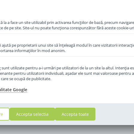
Momentan Indisponibil
in cos
 la a face un site utilizabil prin activarea funcţiilor de bază, precum navigare
te de pe site. Site-ul nu poate funcţiona corespunzător fără aceste cookie-uri
îi ajută pe proprietarii unui site să înţeleagă modul în care vizitatorii interacţ
aportarea informaţiilor în mod anonim.
unt utilizate pentru a-i urmări pe utilizatori de la un site la altul. Intenţia es
enante pentru utilizatorii individuali, aşadar ele sunt mai valoroase pentru a
ţe care se ocupă de publicitate.
alitate Google
re
Accepta selectia
Accepta toate