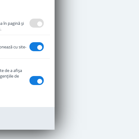
a în pagină şi
.
ionează cu site-
te de a afişa
genţiile de