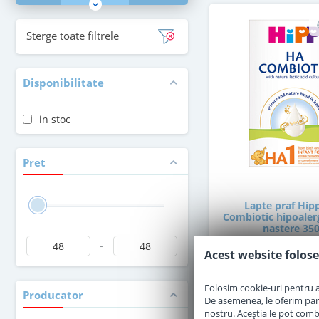
Sterge toate filtrele
Disponibilitate
in stoc
Pret
Lapte praf Hip
Combiotic hipoalerg
nastere 350
-
Acest website folose
in stoc
Folosim cookie-uri pentru a 
Producator
47
De asemenea, le oferim parten
,50
Le
nostru. Aceștia le pot combin