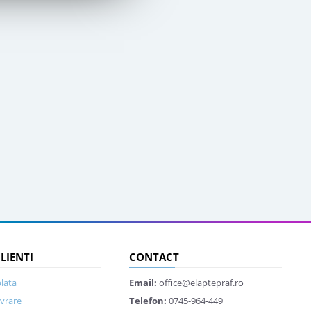
CLIENTI
CONTACT
lata
Email:
office@elaptepraf.ro
ivrare
Telefon:
0745-964-449