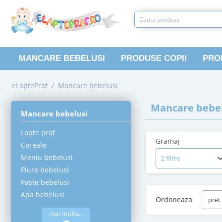
MANCARE BEBELUSI
PRODUSE COPII
PRO
eLaptePraf
/
Mancare bebelusi
Mancare bebel
Mancare bebelusi
Lapte praf
Gramaj
Cereale
Meniu bebelusi
2 filtre
Piure bebelusi
Paste bebelusi
Apa bebelusi
Ordoneaza
pret
mai multe...