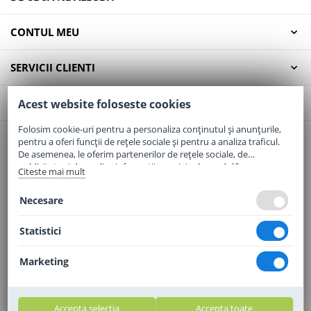
CONTUL MEU
SERVICII CLIENTI
CONTACT
Acest website foloseste cookies
Folosim cookie-uri pentru a personaliza conținutul și anunțurile,
pentru a oferi funcții de rețele sociale și pentru a analiza traficul.
Email:
office@elaptepraf.ro
De asemenea, le oferim partenerilor de rețele sociale, de
Telefon:
0745-964-449
publicitate și de analize informații cu privire la modul în care
Citeste mai mult
folosiți site-ul nostru. Aceștia le pot combina cu alte informații
Adresa:
Sos. Borsului, Nr. 20, Oradea, Jud. Bihor
oferite de dvs. sau culese în urma folosirii serviciilor lor.
Necesare
Statistici
Marketing
Accepta selectia
Accepta toate