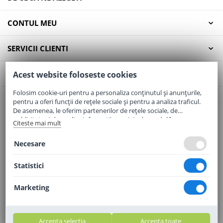
CONTUL MEU
SERVICII CLIENTI
CONTACT
Acest website foloseste cookies
Folosim cookie-uri pentru a personaliza conținutul și anunțurile,
pentru a oferi funcții de rețele sociale și pentru a analiza traficul.
Email:
office@elaptepraf.ro
De asemenea, le oferim partenerilor de rețele sociale, de
Telefon:
0745-964-449
publicitate și de analize informații cu privire la modul în care
Citeste mai mult
folosiți site-ul nostru. Aceștia le pot combina cu alte informații
Adresa:
Sos. Borsului, Nr. 20, Oradea, Jud. Bihor
oferite de dvs. sau culese în urma folosirii serviciilor lor.
Necesare
Statistici
Marketing
Accepta selectia
Accepta toate