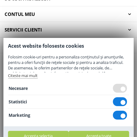
CONTUL MEU
SERVICII CLIENTI
CONTACT
Acest website foloseste cookies
Folosim cookie-uri pentru a personaliza conținutul și anunțurile,
pentru a oferi funcții de rețele sociale și pentru a analiza traficul.
Email:
office@elaptepraf.ro
De asemenea, le oferim partenerilor de rețele sociale, de
Telefon:
0745-964-449
publicitate și de analize informații cu privire la modul în care
Citeste mai mult
folosiți site-ul nostru. Aceștia le pot combina cu alte informații
Adresa:
Sos. Borsului, Nr. 20, Oradea, Jud. Bihor
oferite de dvs. sau culese în urma folosirii serviciilor lor.
Necesare
Statistici
Marketing
Accepta selectia
Accepta toate