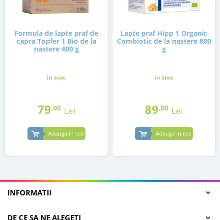
Formula de lapte praf de
Lapte praf Hipp 1 Organic
capra Topfer 1 Bio de la
Combiotic de la nastere 800
nastere 400 g
g
in stoc
in stoc
79
89
,00
,00
Lei
Lei
Adauga in cos
Adauga in cos
INFORMATII
DE CE SA NE ALEGETI