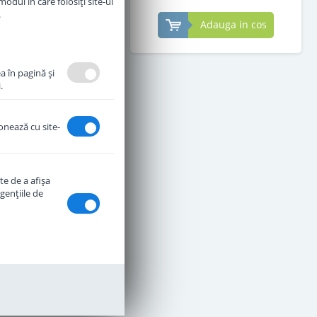
odul în care folosiți site-ul
.
Adauga in cos
Adauga in cos
a în pagină şi
.
ionează cu site-
te de a afişa
genţiile de