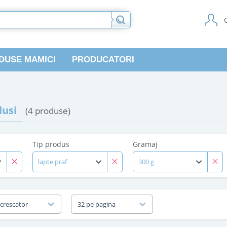
DUSE MAMICI
PRODUCATORI
usi
(4 produse)
Tip produs
Gramaj
lapte praf
300 g
 crescator
32 pe pagina