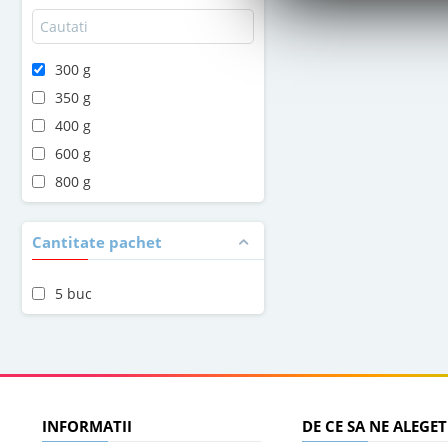
300 g
350 g
400 g
600 g
800 g
Cantitate pachet
5 buc
INFORMATII
DE CE SA NE ALEGET