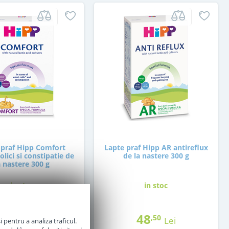
 praf Hipp Comfort
Lapte praf Hipp AR antireflux
olici si constipatie de
de la nastere 300 g
a nastere 300 g
in stoc
in stoc
47
48
,50
,50
Lei
Lei
 pentru a analiza traficul.