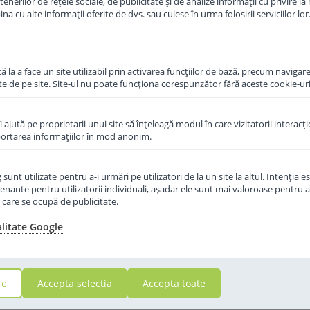
erilor de rețele sociale, de publicitate și de analize informații cu privire la m
a cu alte informații oferite de dvs. sau culese în urma folosirii serviciilor lor
in cos
Adauga in cos
 la a face un site utilizabil prin activarea funcţiilor de bază, precum navigare
te de pe site. Site-ul nu poate funcţiona corespunzător fără aceste cookie-uri
îi ajută pe proprietarii unui site să înţeleagă modul în care vizitatorii interacţ
aportarea informaţiilor în mod anonim.
unt utilizate pentru a-i urmări pe utilizatori de la un site la altul. Intenţia es
enante pentru utilizatorii individuali, aşadar ele sunt mai valoroase pentru a
ţe care se ocupă de publicitate.
alitate Google
re
Accepta selectia
Accepta toate