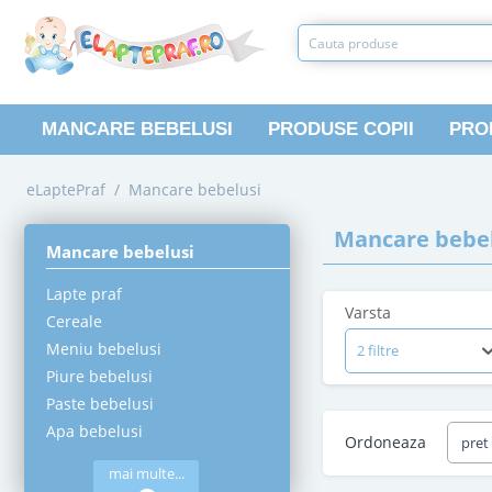
MANCARE BEBELUSI
PRODUSE COPII
PRO
eLaptePraf
/
Mancare bebelusi
Mancare bebel
Mancare bebelusi
Lapte praf
Varsta
Cereale
Meniu bebelusi
2 filtre
Piure bebelusi
Paste bebelusi
Apa bebelusi
Ordoneaza
pret
mai multe...