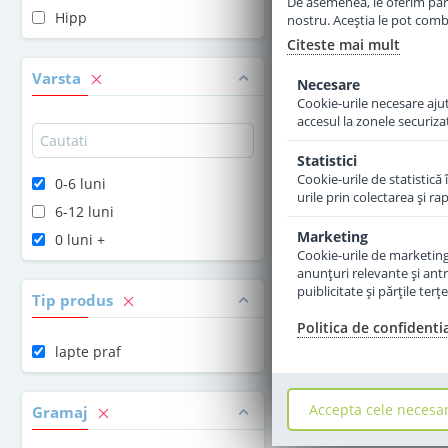
De asemenea, le oferim parten
Hipp
nostru. Aceștia le pot combin
Adauga 
Citeste mai mult
Varsta
Necesare
Cookie-urile necesare ajută
accesul la zonele securiza
Statistici
Cookie-urile de statistică 
0-6 luni
urile prin colectarea şi r
6-12 luni
Marketing
0 luni +
Cookie-urile de marketing s
anunţuri relevante şi antr
puiblicitate şi părţile ter
Tip produs
Politica de confidenti
lapte praf
Accepta cele necesa
Gramaj