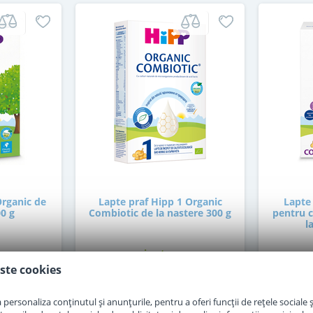
Organic de
Lapte praf Hipp 1 Organic
Lapte
00 g
Combiotic de la nastere 300 g
pentru c
l
in stoc
ste cookies
36
,50
i
Lei
personaliza conținutul și anunțurile, pentru a oferi funcții de rețele sociale și