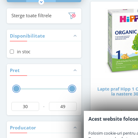
Sterge toate filtrele
Disponibilitate
in stoc
Pret
Lapte praf Hipp 1 
la nastere 3
-
in stoc
Acest website folose
Producator
30
,00
Le
Folosim cookie-uri pentru a 