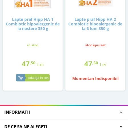
Lapte praf Hipp HA 1
Lapte praf Hipp HA 2
Combiotic hipoalergenic de
Combiotic hipoalergenic de
la nastere 350 g
la 6 luni 350 g
in stoc
stoc epuizat
47
47
,50
,50
Lei
Lei
Adauga in cos
Momentan Indisponibil
INFORMATII
DE CE SA NE ALEGETI