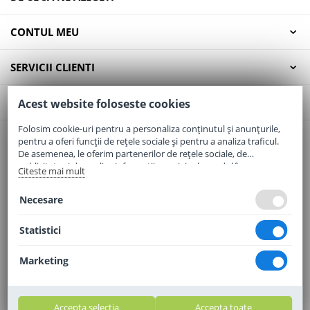
CONTUL MEU
SERVICII CLIENTI
CONTACT
Acest website foloseste cookies
Folosim cookie-uri pentru a personaliza conținutul și anunțurile,
pentru a oferi funcții de rețele sociale și pentru a analiza traficul.
Email:
office@elaptepraf.ro
De asemenea, le oferim partenerilor de rețele sociale, de
Telefon:
0745-964-449
publicitate și de analize informații cu privire la modul în care
Citeste mai mult
folosiți site-ul nostru. Aceștia le pot combina cu alte informații
Adresa:
Sos. Borsului, Nr. 20, Oradea, Jud. Bihor
oferite de dvs. sau culese în urma folosirii serviciilor lor.
Necesare
Statistici
Marketing
Accepta selectia
Accepta toate