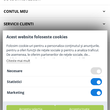
CONTUL MEU
SERVICII CLIENTI
CONTACT
Acest website foloseste cookies
Folosim cookie-uri pentru a personaliza conținutul și anunțurile,
pentru a oferi funcții de rețele sociale și pentru a analiza traficul.
Email:
office@elaptepraf.ro
De asemenea, le oferim partenerilor de rețele sociale, de
Telefon:
0745-964-449
publicitate și de analize informații cu privire la modul în care
Citeste mai mult
folosiți site-ul nostru. Aceștia le pot combina cu alte informații
Adresa:
Sos. Borsului, Nr. 20, Oradea, Jud. Bihor
oferite de dvs. sau culese în urma folosirii serviciilor lor.
Necesare
Statistici
Marketing
Accepta selectia
Accepta toate