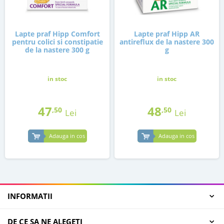
Lapte praf Hipp Comfort
Lapte praf Hipp AR
pentru colici si constipatie
antireflux de la nastere 300
de la nastere 300 g
g
in stoc
in stoc
47
48
,50
,50
Lei
Lei
Adauga in cos
Adauga in cos
INFORMATII
DE CE SA NE ALEGETI