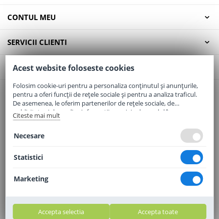
CONTUL MEU
SERVICII CLIENTI
CONTACT
Acest website foloseste cookies
Folosim cookie-uri pentru a personaliza conținutul și anunțurile,
pentru a oferi funcții de rețele sociale și pentru a analiza traficul.
Email:
office@elaptepraf.ro
De asemenea, le oferim partenerilor de rețele sociale, de
Telefon:
0745-964-449
publicitate și de analize informații cu privire la modul în care
Citeste mai mult
folosiți site-ul nostru. Aceștia le pot combina cu alte informații
Adresa:
Sos. Borsului, Nr. 20, Oradea, Jud. Bihor
oferite de dvs. sau culese în urma folosirii serviciilor lor.
Necesare
Statistici
Marketing
Accepta selectia
Accepta toate