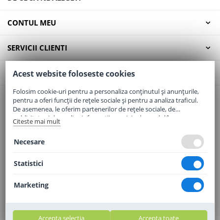
CONTUL MEU
SERVICII CLIENTI
CONTACT
Acest website foloseste cookies
Folosim cookie-uri pentru a personaliza conținutul și anunțurile,
pentru a oferi funcții de rețele sociale și pentru a analiza traficul.
Email:
office@elaptepraf.ro
De asemenea, le oferim partenerilor de rețele sociale, de
Telefon:
0745-964-449
publicitate și de analize informații cu privire la modul în care
Citeste mai mult
folosiți site-ul nostru. Aceștia le pot combina cu alte informații
Adresa:
Sos. Borsului, Nr. 20, Oradea, Jud. Bihor
oferite de dvs. sau culese în urma folosirii serviciilor lor.
Necesare
Statistici
Marketing
Accepta selectia
Accepta toate