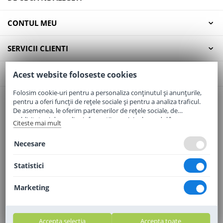
CONTUL MEU
SERVICII CLIENTI
CONTACT
Acest website foloseste cookies
Folosim cookie-uri pentru a personaliza conținutul și anunțurile,
pentru a oferi funcții de rețele sociale și pentru a analiza traficul.
Email:
office@elaptepraf.ro
De asemenea, le oferim partenerilor de rețele sociale, de
Telefon:
0745-964-449
publicitate și de analize informații cu privire la modul în care
Citeste mai mult
folosiți site-ul nostru. Aceștia le pot combina cu alte informații
Adresa:
Sos. Borsului, Nr. 20, Oradea, Jud. Bihor
oferite de dvs. sau culese în urma folosirii serviciilor lor.
Necesare
Statistici
Marketing
Accepta selectia
Accepta toate