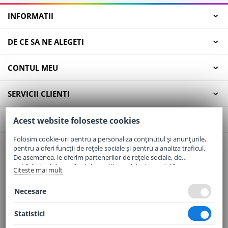
INFORMATII
DE CE SA NE ALEGETI
CONTUL MEU
SERVICII CLIENTI
CONTACT
Acest website foloseste cookies
Folosim cookie-uri pentru a personaliza conținutul și anunțurile,
pentru a oferi funcții de rețele sociale și pentru a analiza traficul.
Email:
office@elaptepraf.ro
De asemenea, le oferim partenerilor de rețele sociale, de
Telefon:
0745-964-449
publicitate și de analize informații cu privire la modul în care
Citeste mai mult
folosiți site-ul nostru. Aceștia le pot combina cu alte informații
Adresa:
Sos. Borsului, Nr. 20, Oradea, Jud. Bihor
oferite de dvs. sau culese în urma folosirii serviciilor lor.
Necesare
Statistici