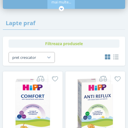
mai multe...
Lapte praf
Filtreaza produsele
pret crescator