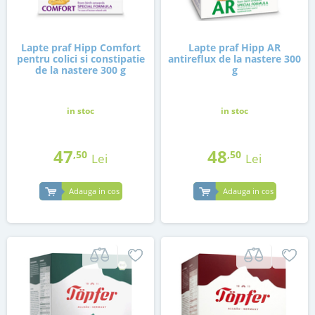
Lapte praf Hipp Comfort
Lapte praf Hipp AR
pentru colici si constipatie
antireflux de la nastere 300
de la nastere 300 g
g
in stoc
in stoc
47
48
,50
,50
Lei
Lei
Adauga in cos
Adauga in cos