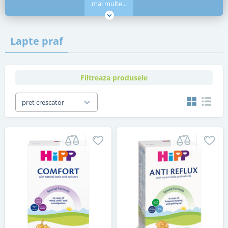
mai multe...
Lapte praf
Filtreaza produsele
pret crescator