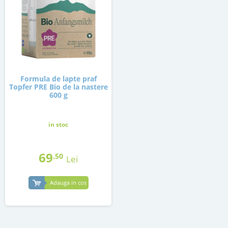
Formula de lapte praf
Topfer PRE Bio de la nastere
600 g
in stoc
69
,50
Lei
Adauga in cos