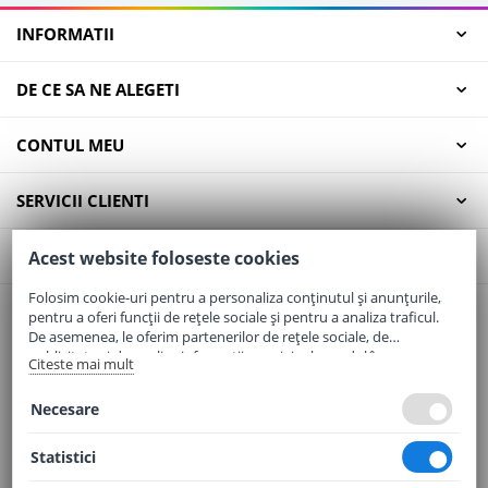
INFORMATII
DE CE SA NE ALEGETI
CONTUL MEU
SERVICII CLIENTI
CONTACT
Acest website foloseste cookies
Folosim cookie-uri pentru a personaliza conținutul și anunțurile,
pentru a oferi funcții de rețele sociale și pentru a analiza traficul.
Email:
office@elaptepraf.ro
De asemenea, le oferim partenerilor de rețele sociale, de
Telefon:
0745-964-449
publicitate și de analize informații cu privire la modul în care
Citeste mai mult
folosiți site-ul nostru. Aceștia le pot combina cu alte informații
Adresa:
Sos. Borsului, Nr. 20, Oradea, Jud. Bihor
oferite de dvs. sau culese în urma folosirii serviciilor lor.
Necesare
Statistici