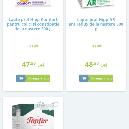
Lapte praf Hipp Comfort
Lapte praf Hipp AR
pentru colici si constipatie
antireflux de la nastere 300
de la nastere 300 g
g
in stoc
in stoc
47
48
,50
,50
Lei
Lei
Adauga in cos
Adauga in cos