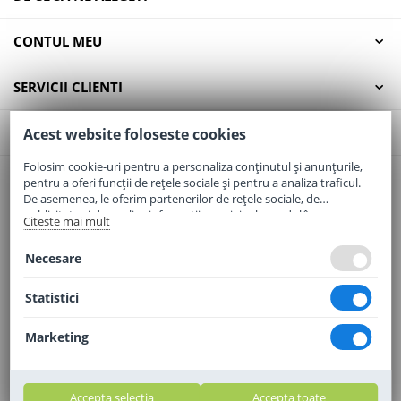
CONTUL MEU
SERVICII CLIENTI
CONTACT
Acest website foloseste cookies
Folosim cookie-uri pentru a personaliza conținutul și anunțurile,
pentru a oferi funcții de rețele sociale și pentru a analiza traficul.
Email:
office@elaptepraf.ro
De asemenea, le oferim partenerilor de rețele sociale, de
Telefon:
0745-964-449
publicitate și de analize informații cu privire la modul în care
Citeste mai mult
folosiți site-ul nostru. Aceștia le pot combina cu alte informații
Adresa:
Sos. Borsului, Nr. 20, Oradea, Jud. Bihor
oferite de dvs. sau culese în urma folosirii serviciilor lor.
Necesare
Statistici
Marketing
Accepta selectia
Accepta toate