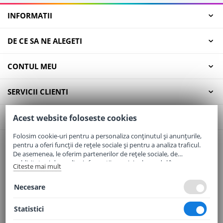
INFORMATII
DE CE SA NE ALEGETI
CONTUL MEU
SERVICII CLIENTI
CONTACT
Acest website foloseste cookies
Folosim cookie-uri pentru a personaliza conținutul și anunțurile,
pentru a oferi funcții de rețele sociale și pentru a analiza traficul.
Email:
office@elaptepraf.ro
De asemenea, le oferim partenerilor de rețele sociale, de
Telefon:
0745-964-449
publicitate și de analize informații cu privire la modul în care
Citeste mai mult
folosiți site-ul nostru. Aceștia le pot combina cu alte informații
Adresa:
Sos. Borsului, Nr. 20, Oradea, Jud. Bihor
oferite de dvs. sau culese în urma folosirii serviciilor lor.
Necesare
Statistici