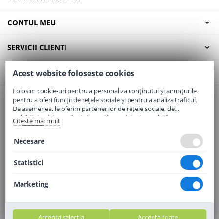
CONTUL MEU
SERVICII CLIENTI
CONTACT
Acest website foloseste cookies
Folosim cookie-uri pentru a personaliza conținutul și anunțurile,
pentru a oferi funcții de rețele sociale și pentru a analiza traficul.
Email:
office@elaptepraf.ro
De asemenea, le oferim partenerilor de rețele sociale, de
Telefon:
0745-964-449
publicitate și de analize informații cu privire la modul în care
Citeste mai mult
folosiți site-ul nostru. Aceștia le pot combina cu alte informații
Adresa:
Sos. Borsului, Nr. 20, Oradea, Jud. Bihor
oferite de dvs. sau culese în urma folosirii serviciilor lor.
Necesare
Statistici
Marketing
Accepta selectia
Accepta toate