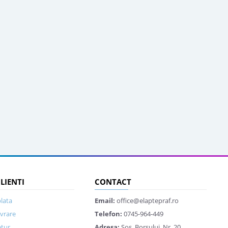
CLIENTI
CONTACT
lata
Email:
office@elaptepraf.ro
ivrare
Telefon:
0745-964-449
etur
Adresa:
Sos. Borsului, Nr. 20,