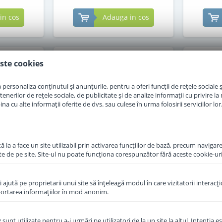
in cos
Adauga in cos
ste cookies
personaliza conținutul și anunțurile, pentru a oferi funcții de rețele sociale și
erilor de rețele sociale, de publicitate și de analize informații cu privire la m
a cu alte informații oferite de dvs. sau culese în urma folosirii serviciilor lor
 la a face un site utilizabil prin activarea funcţiilor de bază, precum navigare
te de pe site. Site-ul nu poate funcţiona corespunzător fără aceste cookie-uri
îi ajută pe proprietarii unui site să înţeleagă modul în care vizitatorii interacţ
raf Topfer
Formula de lapte praf Topfer
Formula
aportarea informaţiilor în mod anonim.
re 600 g
2 Bio de la 6 luni 600 g
3 Bio
unt utilizate pentru a-i urmări pe utilizatori de la un site la altul. Intenţia es