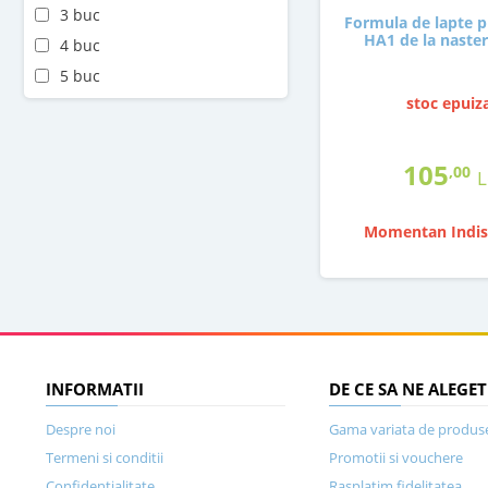
3 buc
Formula de lapte p
HA1 de la naster
4 buc
5 buc
stoc epuiz
105
,00
L
Momentan Indis
INFORMATII
DE CE SA NE ALEGET
Despre noi
Gama variata de produs
Termeni si conditii
Promotii si vouchere
Confidentialitate
Rasplatim fidelitatea