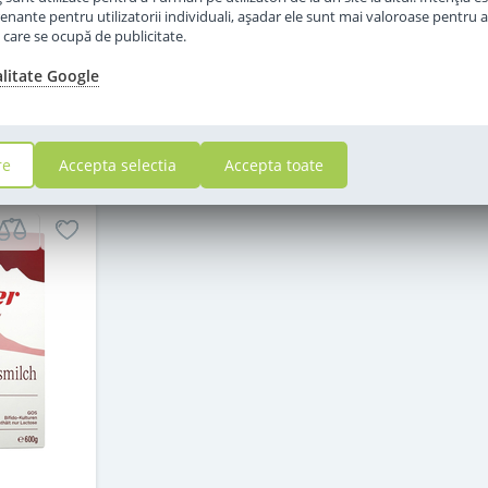
in stoc
enante pentru utilizatorii individuali, aşadar ele sunt mai valoroase pentru a
ţe care se ocupă de publicitate.
69
,00
alitate Google
i
Lei
in cos
Adauga in cos
re
Accepta selectia
Accepta toate