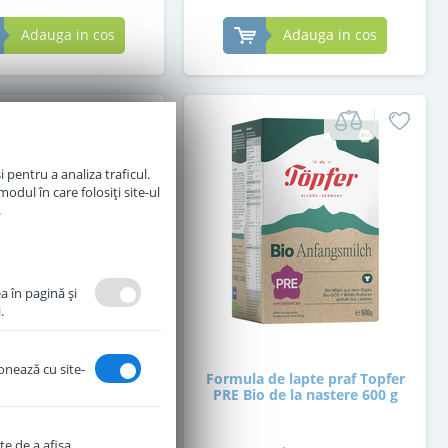
Adauga in cos
Adauga in cos
 pentru a analiza traficul.
odul în care folosiți site-ul
.
a în pagină şi
.
ionează cu site-
 de lapte praf Topfer
Formula de lapte praf Topfer
 de la 10 luni 600 g
PRE Bio de la nastere 600 g
te de a afişa