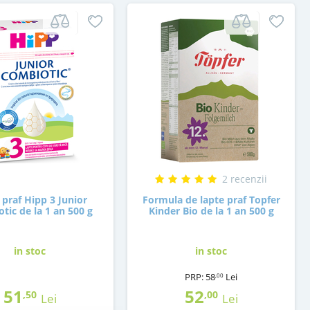
2 recenzii
 praf Hipp 3 Junior
Formula de lapte praf Topfer
tic de la 1 an 500 g
Kinder Bio de la 1 an 500 g
in stoc
in stoc
PRP:
58
Lei
,00
51
52
,50
,00
Lei
Lei