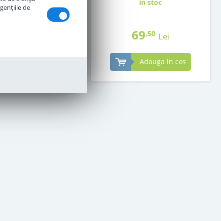
in stoc
in stoc
genţiile de
69
69
,00
,50
Lei
Lei
Adauga in cos
Adauga in cos