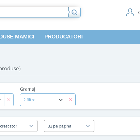
DUSE MAMICI
PRODUCATORI
 produse)
Gramaj
2 filtre
 crescator
32 pe pagina