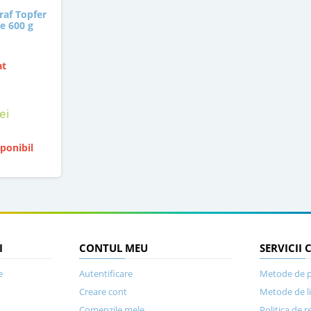
raf Topfer
e 600 g
at
ei
ponibil
I
CONTUL MEU
SERVICII 
e
Autentificare
Metode de p
Creare cont
Metode de l
Comenzile mele
Politica de r