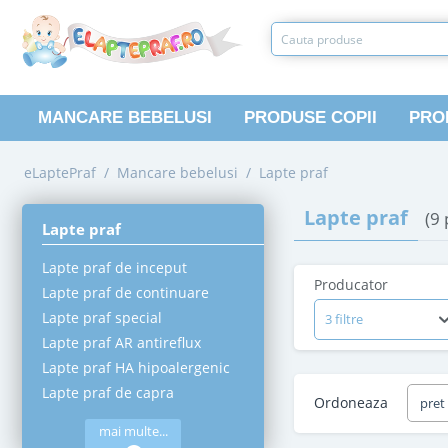
MANCARE BEBELUSI
PRODUSE COPII
PRO
eLaptePraf
/
Mancare bebelusi
/
Lapte praf
Lapte praf
(9
Lapte praf
Lapte praf de inceput
Producator
Lapte praf de continuare
Lapte praf special
3 filtre
Lapte praf AR antireflux
Lapte praf HA hipoalergenic
Lapte praf de capra
Ordoneaza
pret
mai multe...