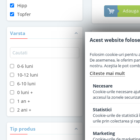
Hipp
Adauga 
Topfer
Varsta
Acest website folose
Folosim cookie-uri pentru a 
De asemenea, le oferim parten
nostru. Aceștia le pot combin
0-6 luni
Citeste mai mult
10-12 luni
6-10 luni
Necesare
Cookie-urile necesare ajută
0 luni +
accesul la zonele securiza
1 an +
Statistici
2 ani +
Cookie-urile de statistică 
Formula de lapte p
urile prin colectarea şi r
1 Bio de la naste
Tip produs
Marketing
Cookie-urile de marketing s