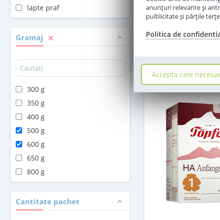
in stoc
anunţuri relevante şi antr
lapte praf
puiblicitate şi părţile ter
69
,00
Politica de confidenti
Le
Gramaj
Adauga 
Accepta cele necesa
300 g
350 g
400 g
500 g
600 g
650 g
800 g
Cantitate pachet