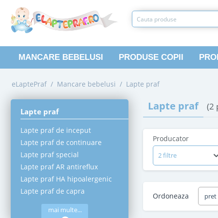
MANCARE BEBELUSI
PRODUSE COPII
PRO
eLaptePraf
/
Mancare bebelusi
/
Lapte praf
Lapte praf
(2
Lapte praf
Lapte praf de inceput
Producator
Lapte praf de continuare
Lapte praf special
2 filtre
Lapte praf AR antireflux
Lapte praf HA hipoalergenic
Lapte praf de capra
Ordoneaza
pret
mai multe...