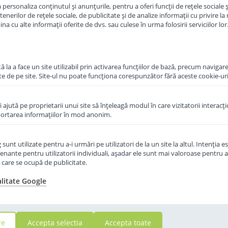
personaliza conținutul și anunțurile, pentru a oferi funcții de rețele sociale și
erilor de rețele sociale, de publicitate și de analize informații cu privire la m
Momentan Indisponibil
in cos
a cu alte informații oferite de dvs. sau culese în urma folosirii serviciilor lor
 la a face un site utilizabil prin activarea funcţiilor de bază, precum navigare
te de pe site. Site-ul nu poate funcţiona corespunzător fără aceste cookie-uri
îi ajută pe proprietarii unui site să înţeleagă modul în care vizitatorii interacţ
aportarea informaţiilor în mod anonim.
unt utilizate pentru a-i urmări pe utilizatori de la un site la altul. Intenţia es
enante pentru utilizatorii individuali, aşadar ele sunt mai valoroase pentru a
ţe care se ocupă de publicitate.
alitate Google
re
Accepta selectia
Accepta toate