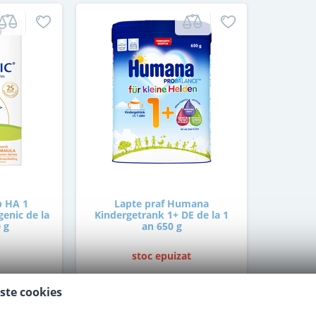
p HA 1
Lapte praf Humana
enic de la
Kindergetrank 1+ DE de la 1
 g
an 650 g
stoc epuizat
ste cookies
42
,00
i
Lei