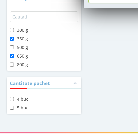
300 g
350 g
500 g
650 g
800 g
Cantitate pachet
4 buc
5 buc