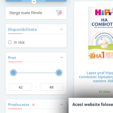
Sterge toate filtrele
Disponibilitate
in stoc
Pret
Lapte praf Hip
Combiotic hipoalerg
nastere 350
-
in stoc
Acest website folose
Producator
47
,50
Le