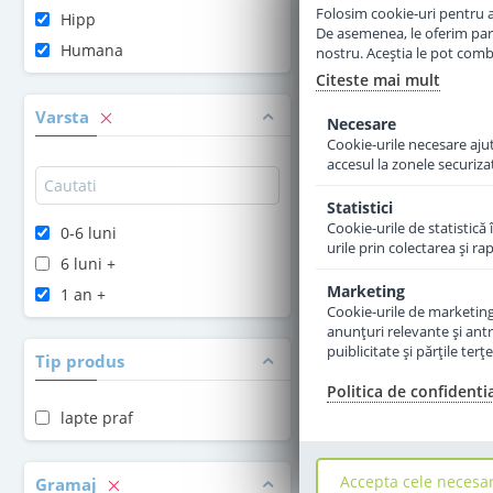
Folosim cookie-uri pentru a 
Hipp
De asemenea, le oferim parten
Adauga 
Humana
nostru. Aceștia le pot combin
Citeste mai mult
Varsta
Necesare
Cookie-urile necesare ajută
accesul la zonele securiza
Statistici
Cookie-urile de statistică 
0-6 luni
urile prin colectarea şi r
6 luni +
Marketing
1 an +
Cookie-urile de marketing s
anunţuri relevante şi antr
puiblicitate şi părţile ter
Tip produs
Politica de confidenti
lapte praf
Accepta cele necesa
Gramaj