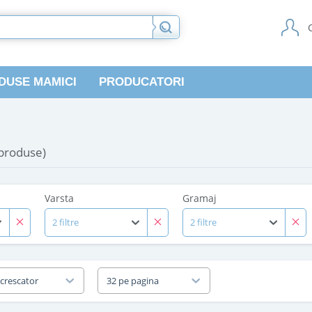
DUSE MAMICI
PRODUCATORI
 produse)
Varsta
Gramaj
2 filtre
2 filtre
 crescator
32 pe pagina