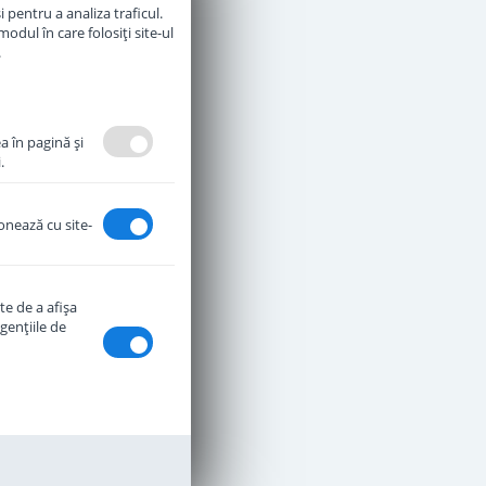
 pentru a analiza traficul.
odul în care folosiți site-ul
.
a în pagină şi
.
ionează cu site-
te de a afişa
genţiile de