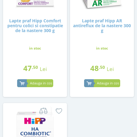
Lapte praf Hipp Comfort
Lapte praf Hipp AR
pentru colici si constipatie
antireflux de la nastere 300
de la nastere 300 g
g
in stoc
in stoc
47
48
,50
,50
Lei
Lei
Adauga in cos
Adauga in cos