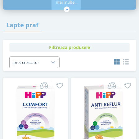
mai multe...
Lapte praf
Filtreaza produsele
pret crescator