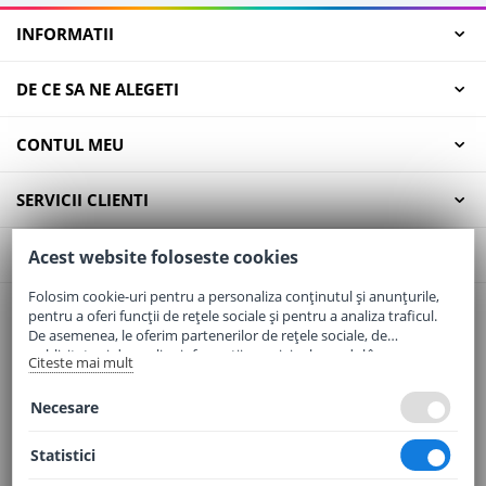
INFORMATII
DE CE SA NE ALEGETI
CONTUL MEU
SERVICII CLIENTI
CONTACT
Acest website foloseste cookies
Folosim cookie-uri pentru a personaliza conținutul și anunțurile,
pentru a oferi funcții de rețele sociale și pentru a analiza traficul.
Email:
office@elaptepraf.ro
De asemenea, le oferim partenerilor de rețele sociale, de
Telefon:
0745-964-449
publicitate și de analize informații cu privire la modul în care
Citeste mai mult
folosiți site-ul nostru. Aceștia le pot combina cu alte informații
Adresa:
Sos. Borsului, Nr. 20, Oradea, Jud. Bihor
oferite de dvs. sau culese în urma folosirii serviciilor lor.
Necesare
Statistici