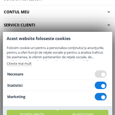
CONTUL MEU
SERVICII CLIENTI
CONTACT
Acest website foloseste cookies
Folosim cookie-uri pentru a personaliza conținutul și anunțurile,
pentru a oferi funcții de rețele sociale și pentru a analiza traficul.
Email:
office@elaptepraf.ro
De asemenea, le oferim partenerilor de rețele sociale, de
Telefon:
0745-964-449
publicitate și de analize informații cu privire la modul în care
Citeste mai mult
folosiți site-ul nostru. Aceștia le pot combina cu alte informații
Adresa:
Sos. Borsului, Nr. 20, Oradea, Jud. Bihor
oferite de dvs. sau culese în urma folosirii serviciilor lor.
Necesare
Statistici
Marketing
Accepta selectia
Accepta toate