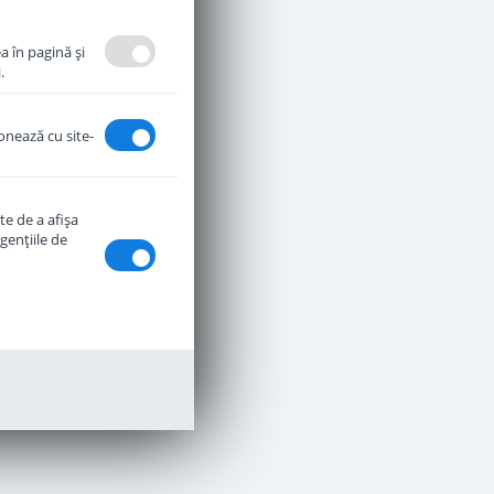
a în pagină şi
.
ionează cu site-
te de a afişa
genţiile de