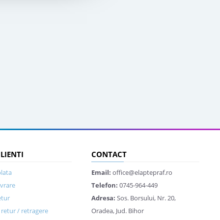
CLIENTI
CONTACT
lata
Email:
office@elaptepraf.ro
ivrare
Telefon:
0745-964-449
etur
Adresa:
Sos. Borsului, Nr. 20,
retur / retragere
Oradea, Jud. Bihor