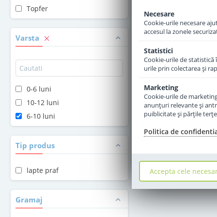
Topfer
Necesare
Adauga 
Cookie-urile necesare ajută
accesul la zonele securiza
Varsta
Statistici
Cookie-urile de statistică 
urile prin colectarea şi r
Marketing
0-6 luni
Cookie-urile de marketing s
10-12 luni
anunţuri relevante şi antr
puiblicitate şi părţile ter
6-10 luni
Politica de confidenti
Tip produs
lapte praf
Accepta cele necesa
Gramaj