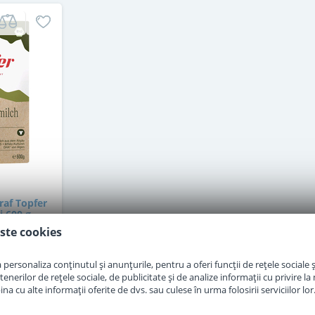
raf Topfer
i 600 g
ste cookies
personaliza conținutul și anunțurile, pentru a oferi funcții de rețele sociale și
erilor de rețele sociale, de publicitate și de analize informații cu privire la m
a cu alte informații oferite de dvs. sau culese în urma folosirii serviciilor lor
i