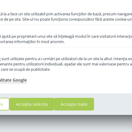
in cos
 la a face un site utilizabil prin activarea funcţiilor de bază, precum navigare
te de pe site. Site-ul nu poate funcţiona corespunzător fără aceste cookie-uri
îi ajută pe proprietarii unui site să înţeleagă modul în care vizitatorii interacţ
aportarea informaţiilor în mod anonim.
unt utilizate pentru a-i urmări pe utilizatori de la un site la altul. Intenţia es
enante pentru utilizatorii individuali, aşadar ele sunt mai valoroase pentru a
ţe care se ocupă de publicitate.
alitate Google
re
Accepta selectia
Accepta toate