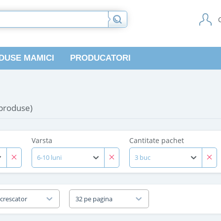
DUSE MAMICI
PRODUCATORI
 produse)
Varsta
Cantitate pachet
6-10 luni
3 buc
 crescator
32 pe pagina