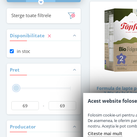
Sterge toate filtrele
Disponibilitate
in stoc
Pret
Formula de lapte p
2 Bio de la 6 lun
Acest website folose
-
in stoc
Folosim cookie-uri pentru a 
De asemenea, le oferim parten
nostru. Aceștia le pot combin
Producator
69
,00
Le
Citeste mai mult