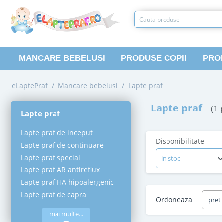
MANCARE BEBELUSI
PRODUSE COPII
PRO
eLaptePraf
/
Mancare bebelusi
/
Lapte praf
Lapte praf
(1
Lapte praf
Lapte praf de inceput
Disponibilitate
Lapte praf de continuare
Lapte praf special
in stoc
Lapte praf AR antireflux
Lapte praf HA hipoalergenic
Lapte praf de capra
Ordoneaza
pret
mai multe...