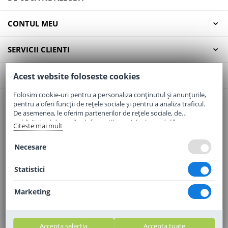
CONTUL MEU
SERVICII CLIENTI
CONTACT
Acest website foloseste cookies
Folosim cookie-uri pentru a personaliza conținutul și anunțurile,
pentru a oferi funcții de rețele sociale și pentru a analiza traficul.
Email:
office@elaptepraf.ro
De asemenea, le oferim partenerilor de rețele sociale, de
Telefon:
0745-964-449
publicitate și de analize informații cu privire la modul în care
Citeste mai mult
folosiți site-ul nostru. Aceștia le pot combina cu alte informații
Adresa:
Sos. Borsului, Nr. 20, Oradea, Jud. Bihor
oferite de dvs. sau culese în urma folosirii serviciilor lor.
Necesare
Statistici
Marketing
Accepta selectia
Accepta toate