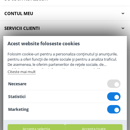
CONTUL MEU
SERVICII CLIENTI
CONTACT
Acest website foloseste cookies
Folosim cookie-uri pentru a personaliza conținutul și anunțurile,
pentru a oferi funcții de rețele sociale și pentru a analiza traficul.
Email:
office@elaptepraf.ro
De asemenea, le oferim partenerilor de rețele sociale, de
Telefon:
0745-964-449
publicitate și de analize informații cu privire la modul în care
Citeste mai mult
folosiți site-ul nostru. Aceștia le pot combina cu alte informații
Adresa:
Sos. Borsului, Nr. 20, Oradea, Jud. Bihor
oferite de dvs. sau culese în urma folosirii serviciilor lor.
Necesare
Statistici
Marketing
Accepta selectia
Accepta toate