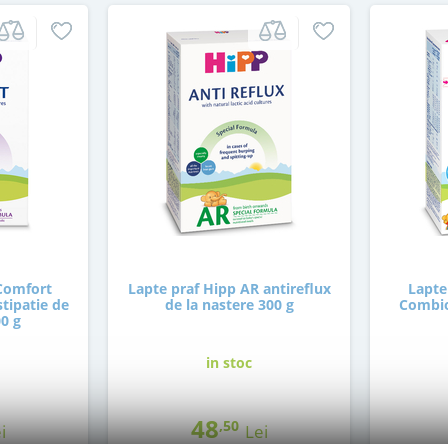
 Comfort
Lapte praf Hipp AR antireflux
Lapte
stipatie de
de la nastere 300 g
Combiot
00 g
in stoc
48
,50
i
Lei