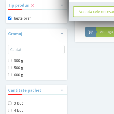
in stoc
Tip produs
Accepta cele necesa
69
,00
lapte praf
Le
Adauga 
Gramaj
300 g
500 g
600 g
Cantitate pachet
3 buc
4 buc