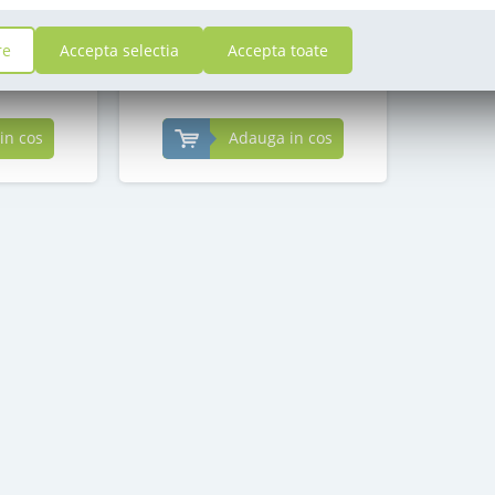
in stoc
re
Accepta selectia
Accepta toate
69
,50
i
Lei
in cos
Adauga in cos