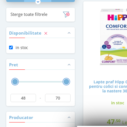
Sterge toate filtrele
Disponibilitate
in stoc
Pret
Lapte praf Hipp
pentru colici si con
la nastere 3
-
in stoc
Producator
47
,50
Le