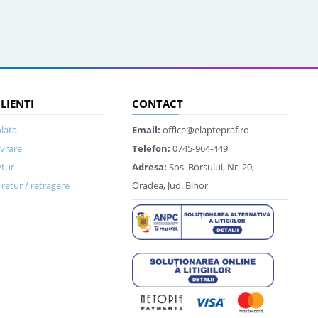
CLIENTI
CONTACT
lata
Email:
office@elaptepraf.ro
ivrare
Telefon:
0745-964-449
etur
Adresa:
Sos. Borsului, Nr. 20,
retur / retragere
Oradea, Jud. Bihor