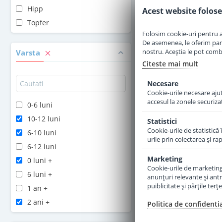
Hipp
Acest website folose
Adauga 
Topfer
Folosim cookie-uri pentru a 
De asemenea, le oferim parten
nostru. Aceștia le pot combin
Varsta
Citeste mai mult
Necesare
Cookie-urile necesare ajută
accesul la zonele securiza
0-6 luni
10-12 luni
Statistici
Cookie-urile de statistică 
6-10 luni
urile prin colectarea şi r
6-12 luni
Marketing
0 luni +
Cookie-urile de marketing s
6 luni +
anunţuri relevante şi antr
puiblicitate şi părţile ter
Formula de lapte p
1 an +
3 Bio de la 10 lu
2 ani +
Politica de confidenti