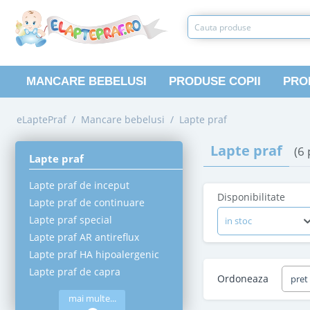
MANCARE BEBELUSI
PRODUSE COPII
PRO
eLaptePraf
/
Mancare bebelusi
/
Lapte praf
Lapte praf
(6
Lapte praf
Lapte praf de inceput
Disponibilitate
Lapte praf de continuare
Lapte praf special
in stoc
Lapte praf AR antireflux
Lapte praf HA hipoalergenic
Lapte praf de capra
Ordoneaza
pret
mai multe...