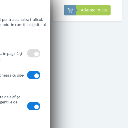
Adauga in cos
Adauga in cos
 pentru a analiza traficul.
odul în care folosiți site-ul
.
a în pagină şi
.
ionează cu site-
te de a afişa
genţiile de