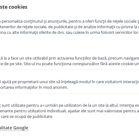
ste cookies
in cos
Adauga in cos
personaliza conținutul și anunțurile, pentru a oferi funcții de rețele sociale și
erilor de rețele sociale, de publicitate și de analize informații cu privire la m
a cu alte informații oferite de dvs. sau culese în urma folosirii serviciilor lor
 la a face un site utilizabil prin activarea funcţiilor de bază, precum navigare
te de pe site. Site-ul nu poate funcţiona corespunzător fără aceste cookie-uri
îi ajută pe proprietarii unui site să înţeleagă modul în care vizitatorii interacţ
aportarea informaţiilor în mod anonim.
unt utilizate pentru a-i urmări pe utilizatori de la un site la altul. Intenţia es
enante pentru utilizatorii individuali, aşadar ele sunt mai valoroase pentru a
ţe care se ocupă de publicitate.
raf Topfer
Formula de lapte praf Topfer
ni 600 g
PRE Bio de la nastere 600 g
alitate Google