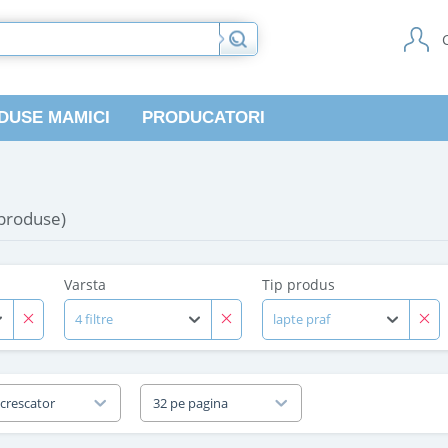
DUSE MAMICI
PRODUCATORI
 produse)
Varsta
Tip produs
4 filtre
lapte praf
 crescator
32 pe pagina