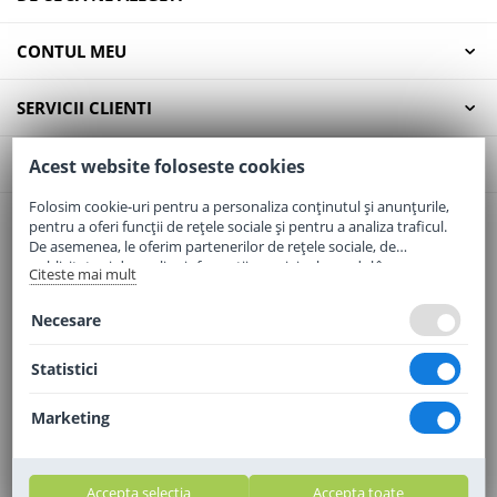
CONTUL MEU
SERVICII CLIENTI
CONTACT
Acest website foloseste cookies
Folosim cookie-uri pentru a personaliza conținutul și anunțurile,
pentru a oferi funcții de rețele sociale și pentru a analiza traficul.
Email:
office@elaptepraf.ro
De asemenea, le oferim partenerilor de rețele sociale, de
Telefon:
0745-964-449
publicitate și de analize informații cu privire la modul în care
Citeste mai mult
folosiți site-ul nostru. Aceștia le pot combina cu alte informații
Adresa:
Sos. Borsului, Nr. 20, Oradea, Jud. Bihor
oferite de dvs. sau culese în urma folosirii serviciilor lor.
Necesare
Statistici
Marketing
Accepta selectia
Accepta toate