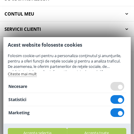
CONTUL MEU
SERVICII CLIENTI
CONTACT
Acest website foloseste cookies
Folosim cookie-uri pentru a personaliza conținutul și anunțurile,
pentru a oferi funcții de rețele sociale și pentru a analiza traficul.
Email:
office@elaptepraf.ro
De asemenea, le oferim partenerilor de rețele sociale, de
Telefon:
0745-964-449
publicitate și de analize informații cu privire la modul în care
Citeste mai mult
folosiți site-ul nostru. Aceștia le pot combina cu alte informații
Adresa:
Sos. Borsului, Nr. 20, Oradea, Jud. Bihor
oferite de dvs. sau culese în urma folosirii serviciilor lor.
Necesare
Statistici
Marketing
Accepta selectia
Accepta toate