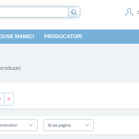
DUSE MAMICI
PRODUCATORI
 produse)
 crescator
32 pe pagina