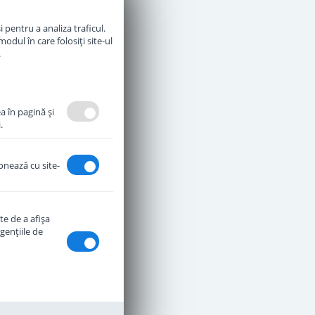
Adauga in cos
 pentru a analiza traficul.
odul în care folosiți site-ul
.
a în pagină şi
.
ionează cu site-
te de a afişa
genţiile de