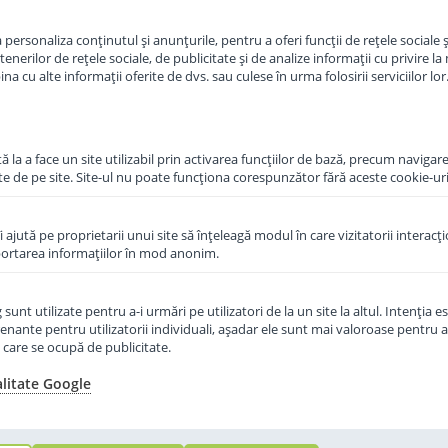
in cos
Adauga in cos
personaliza conținutul și anunțurile, pentru a oferi funcții de rețele sociale și
erilor de rețele sociale, de publicitate și de analize informații cu privire la m
a cu alte informații oferite de dvs. sau culese în urma folosirii serviciilor lor
 la a face un site utilizabil prin activarea funcţiilor de bază, precum navigare
te de pe site. Site-ul nu poate funcţiona corespunzător fără aceste cookie-uri
îi ajută pe proprietarii unui site să înţeleagă modul în care vizitatorii interacţ
aportarea informaţiilor în mod anonim.
unt utilizate pentru a-i urmări pe utilizatori de la un site la altul. Intenţia es
enante pentru utilizatorii individuali, aşadar ele sunt mai valoroase pentru a
ţe care se ocupă de publicitate.
alitate Google