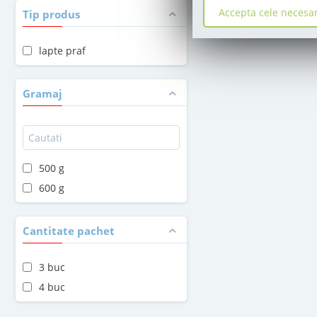
Accepta cele necesa
Tip produs
lapte praf
Gramaj
500 g
600 g
Cantitate pachet
3 buc
4 buc