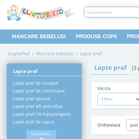
MANCARE BEBELUSI
PRODUSE COPII
PRO
eLaptePraf
/
Mancare bebelusi
/
Lapte praf
Lapte praf
(3
Lapte praf
Lapte praf de inceput
Varsta
Lapte praf de continuare
Lapte praf special
3 filtre
Lapte praf AR antireflux
Lapte praf HA hipoalergenic
Lapte praf de capra
Ordoneaza
pret
mai multe...