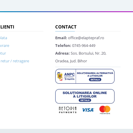
CLIENTI
CONTACT
lata
Email:
office@elaptepraf.ro
ivrare
Telefon:
0745-964-449
etur
Adresa:
Sos. Borsului, Nr. 20,
retur / retragere
Oradea, Jud. Bihor