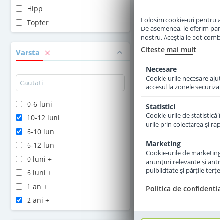
Hipp
Adauga 
Folosim cookie-uri pentru a 
Topfer
De asemenea, le oferim parten
nostru. Aceștia le pot combin
Citeste mai mult
Varsta
Necesare
Cookie-urile necesare ajută
accesul la zonele securiza
0-6 luni
Statistici
Cookie-urile de statistică 
10-12 luni
urile prin colectarea şi r
6-10 luni
Marketing
6-12 luni
Cookie-urile de marketing s
0 luni +
anunţuri relevante şi antr
puiblicitate şi părţile ter
6 luni +
1 an +
Politica de confidenti
2 ani +