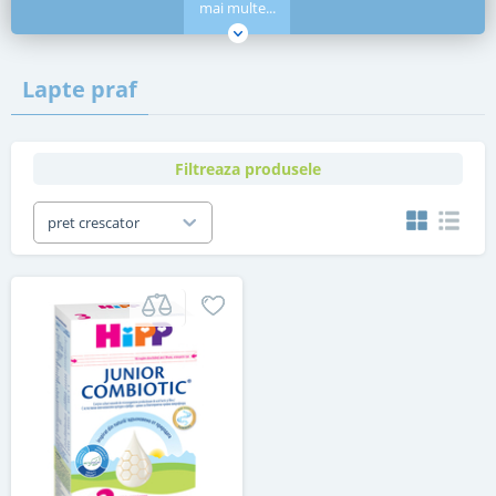
mai multe...
Lapte praf
Filtreaza produsele
pret crescator