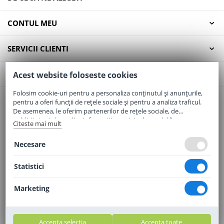
CONTUL MEU
SERVICII CLIENTI
CONTACT
Acest website foloseste cookies
Folosim cookie-uri pentru a personaliza conținutul și anunțurile,
pentru a oferi funcții de rețele sociale și pentru a analiza traficul.
Email:
office@elaptepraf.ro
De asemenea, le oferim partenerilor de rețele sociale, de
Telefon:
0745-964-449
publicitate și de analize informații cu privire la modul în care
Citeste mai mult
folosiți site-ul nostru. Aceștia le pot combina cu alte informații
Adresa:
Sos. Borsului, Nr. 20, Oradea, Jud. Bihor
oferite de dvs. sau culese în urma folosirii serviciilor lor.
Necesare
Statistici
Marketing
Accepta selectia
Accepta toate