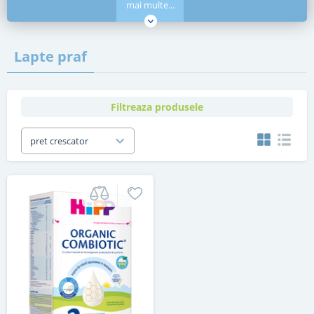
mai multe...
Lapte praf
Filtreaza produsele
pret crescator