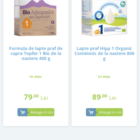
Formula de lapte praf de
Lapte praf Hipp 1 Organic
capra Topfer 1 Bio de la
Combiotic de la nastere 800
nastere 400 g
g
in stoc
in stoc
79
89
,00
,00
Lei
Lei
Adauga in cos
Adauga in cos