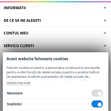
INFORMATII
DE CE SA NE ALEGETI
CONTUL MEU
SERVICII CLIENTI
CONTACT
Acest website foloseste cookies
Folosim cookie-uri pentru a personaliza conținutul și anunțurile,
pentru a oferi funcții de rețele sociale și pentru a analiza traficul.
Email:
office@elaptepraf.ro
De asemenea, le oferim partenerilor de rețele sociale, de
Telefon:
0745-964-449
publicitate și de analize informații cu privire la modul în care
Citeste mai mult
folosiți site-ul nostru. Aceștia le pot combina cu alte informații
Adresa:
Sos. Borsului, Nr. 20, Oradea, Jud. Bihor
oferite de dvs. sau culese în urma folosirii serviciilor lor.
Necesare
Statistici