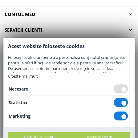
CONTUL MEU
SERVICII CLIENTI
CONTACT
Acest website foloseste cookies
Folosim cookie-uri pentru a personaliza conținutul și anunțurile,
pentru a oferi funcții de rețele sociale și pentru a analiza traficul.
Email:
office@elaptepraf.ro
De asemenea, le oferim partenerilor de rețele sociale, de
Telefon:
0745-964-449
publicitate și de analize informații cu privire la modul în care
Citeste mai mult
folosiți site-ul nostru. Aceștia le pot combina cu alte informații
Adresa:
Sos. Borsului, Nr. 20, Oradea, Jud. Bihor
oferite de dvs. sau culese în urma folosirii serviciilor lor.
Necesare
Statistici
Marketing
Accepta selectia
Accepta toate