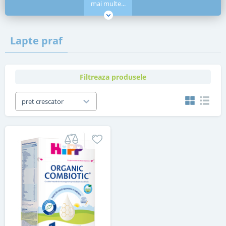
mai multe...
Lapte praf
Filtreaza produsele
pret crescator