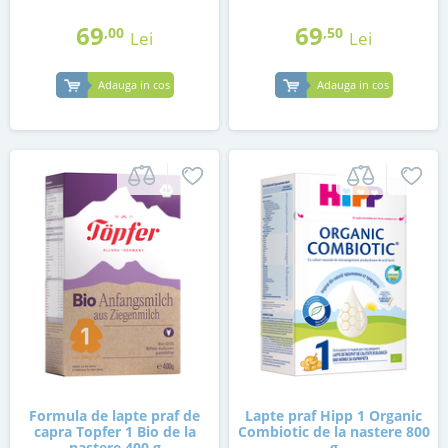
69
69
,00
,50
Lei
Lei
Adauga in cos
Adauga in cos
Formula de lapte praf de
Lapte praf Hipp 1 Organic
capra Topfer 1 Bio de la
Combiotic de la nastere 800
nastere 400 g
g