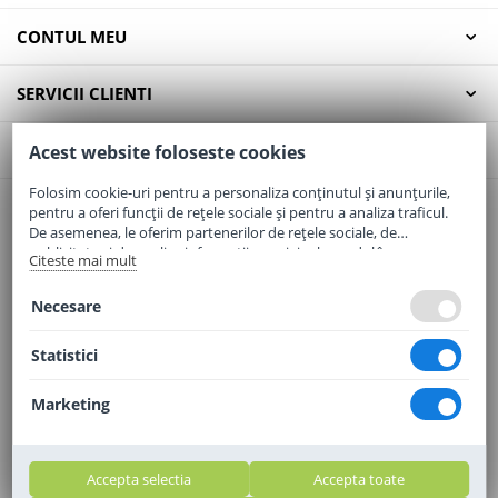
CONTUL MEU
SERVICII CLIENTI
CONTACT
Acest website foloseste cookies
Folosim cookie-uri pentru a personaliza conținutul și anunțurile,
pentru a oferi funcții de rețele sociale și pentru a analiza traficul.
Email:
office@elaptepraf.ro
De asemenea, le oferim partenerilor de rețele sociale, de
Telefon:
0745-964-449
publicitate și de analize informații cu privire la modul în care
Citeste mai mult
folosiți site-ul nostru. Aceștia le pot combina cu alte informații
Adresa:
Sos. Borsului, Nr. 20, Oradea, Jud. Bihor
oferite de dvs. sau culese în urma folosirii serviciilor lor.
Necesare
Statistici
Marketing
Accepta selectia
Accepta toate