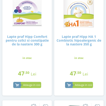
Lapte praf Hipp Comfort
Lapte praf Hipp HA 1
pentru colici si constipatie
Combiotic hipoalergenic de
de la nastere 300 g
la nastere 350 g
in stoc
in stoc
47
47
,50
,50
Lei
Lei
Adauga in cos
Adauga in cos