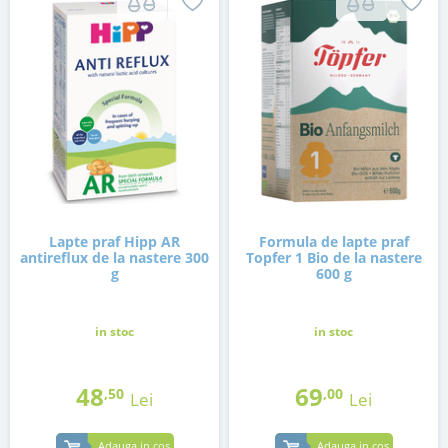
Lapte praf Hipp AR
Formula de lapte praf
antireflux de la nastere 300
Topfer 1 Bio de la nastere
g
600 g
in stoc
in stoc
48
69
,50
,00
Lei
Lei
Adauga in cos
Adauga in cos