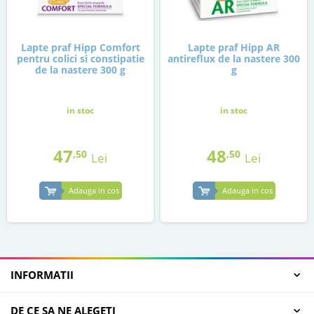
Lapte praf Hipp Comfort
Lapte praf Hipp AR
pentru colici si constipatie
antireflux de la nastere 300
de la nastere 300 g
g
in stoc
in stoc
47
48
,50
,50
Lei
Lei
Adauga in cos
Adauga in cos
INFORMATII
DE CE SA NE ALEGETI