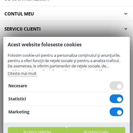
CONTUL MEU
SERVICII CLIENTI
CONTACT
Acest website foloseste cookies
Folosim cookie-uri pentru a personaliza conținutul și anunțurile,
pentru a oferi funcții de rețele sociale și pentru a analiza traficul.
Email:
office@elaptepraf.ro
De asemenea, le oferim partenerilor de rețele sociale, de
Telefon:
0745-964-449
publicitate și de analize informații cu privire la modul în care
Citeste mai mult
folosiți site-ul nostru. Aceștia le pot combina cu alte informații
Adresa:
Sos. Borsului, Nr. 20, Oradea, Jud. Bihor
oferite de dvs. sau culese în urma folosirii serviciilor lor.
Necesare
Statistici
Marketing
Accepta selectia
Accepta toate