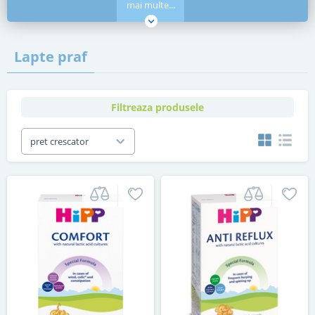
mai multe...
Lapte praf
Filtreaza produsele
pret crescator