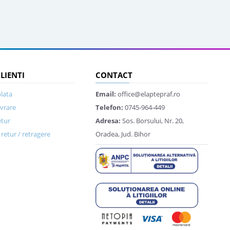
CLIENTI
CONTACT
lata
Email:
office@elaptepraf.ro
ivrare
Telefon:
0745-964-449
etur
Adresa:
Sos. Borsului, Nr. 20,
retur / retragere
Oradea, Jud. Bihor