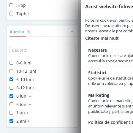
Hipp
Acest website folose
Adauga 
Topfer
Folosim cookie-uri pentru a 
De asemenea, le oferim parten
nostru. Aceștia le pot combin
Varsta
Citeste mai mult
Necesare
Cookie-urile necesare ajută
accesul la zonele securiza
0-6 luni
10-12 luni
Statistici
Cookie-urile de statistică 
6-10 luni
urile prin colectarea şi r
6-12 luni
Marketing
0 luni +
Cookie-urile de marketing s
6 luni +
anunţuri relevante şi antr
puiblicitate şi părţile ter
Formula de lapte p
1 an +
PRE Bio de la nast
2 ani +
Politica de confidenti