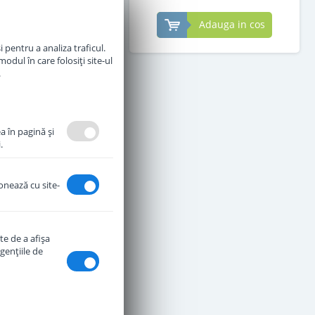
Adauga in cos
Adauga in cos
 pentru a analiza traficul.
odul în care folosiți site-ul
.
a în pagină şi
.
ionează cu site-
te de a afişa
genţiile de