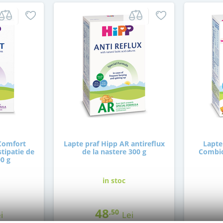
 Comfort
Lapte praf Hipp AR antireflux
Lapte
stipatie de
de la nastere 300 g
Combiot
00 g
in stoc
48
,50
i
Lei