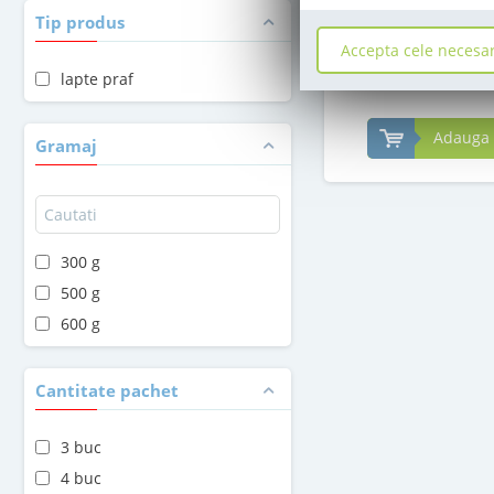
in stoc
Tip produs
Accepta cele necesa
69
,50
lapte praf
Le
Adauga 
Gramaj
300 g
500 g
600 g
Cantitate pachet
3 buc
4 buc