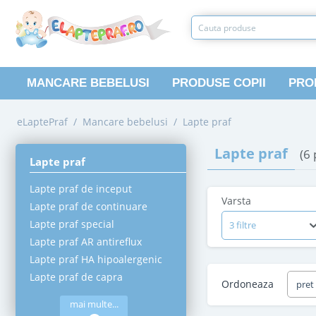
MANCARE BEBELUSI
PRODUSE COPII
PRO
eLaptePraf
/
Mancare bebelusi
/
Lapte praf
Lapte praf
(6
Lapte praf
Lapte praf de inceput
Varsta
Lapte praf de continuare
Lapte praf special
3 filtre
Lapte praf AR antireflux
Lapte praf HA hipoalergenic
Lapte praf de capra
Ordoneaza
pret
mai multe...