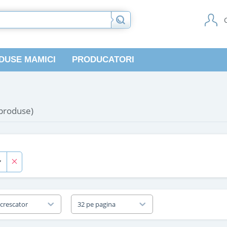
DUSE MAMICI
PRODUCATORI
 produse)
 crescator
32 pe pagina