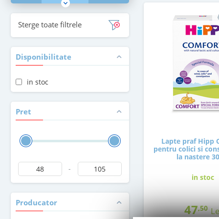
Sterge toate filtrele
Disponibilitate
in stoc
Pret
Lapte praf Hipp
pentru colici si con
la nastere 3
-
in stoc
Producator
47
,50
Le