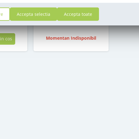
stoc epuizat
re
Accepta selectia
Accepta toate
105
,00
i
Lei
Momentan Indisponibil
in cos