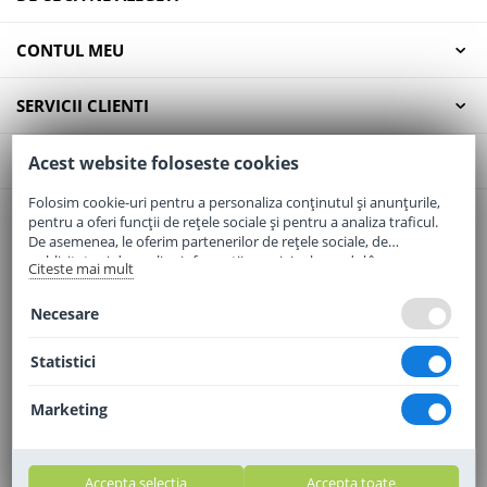
CONTUL MEU
SERVICII CLIENTI
CONTACT
Acest website foloseste cookies
Folosim cookie-uri pentru a personaliza conținutul și anunțurile,
pentru a oferi funcții de rețele sociale și pentru a analiza traficul.
Email:
office@elaptepraf.ro
De asemenea, le oferim partenerilor de rețele sociale, de
Telefon:
0745-964-449
publicitate și de analize informații cu privire la modul în care
Citeste mai mult
folosiți site-ul nostru. Aceștia le pot combina cu alte informații
Adresa:
Sos. Borsului, Nr. 20, Oradea, Jud. Bihor
oferite de dvs. sau culese în urma folosirii serviciilor lor.
Necesare
Statistici
Marketing
Accepta selectia
Accepta toate