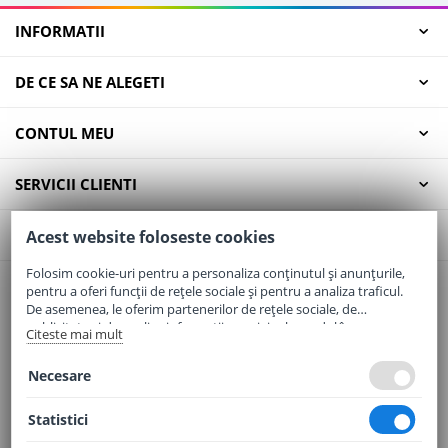
INFORMATII
DE CE SA NE ALEGETI
CONTUL MEU
SERVICII CLIENTI
CONTACT
Acest website foloseste cookies
Folosim cookie-uri pentru a personaliza conținutul și anunțurile,
pentru a oferi funcții de rețele sociale și pentru a analiza traficul.
Email:
office@elaptepraf.ro
De asemenea, le oferim partenerilor de rețele sociale, de
Telefon:
0745-964-449
publicitate și de analize informații cu privire la modul în care
Citeste mai mult
folosiți site-ul nostru. Aceștia le pot combina cu alte informații
Adresa:
Sos. Borsului, Nr. 20, Oradea, Jud. Bihor
oferite de dvs. sau culese în urma folosirii serviciilor lor.
Necesare
Statistici