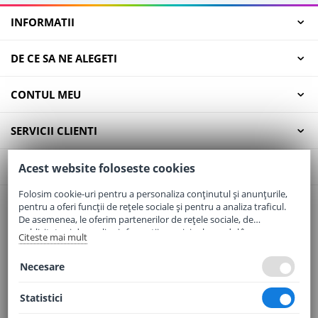
INFORMATII
DE CE SA NE ALEGETI
CONTUL MEU
SERVICII CLIENTI
CONTACT
Acest website foloseste cookies
Folosim cookie-uri pentru a personaliza conținutul și anunțurile,
pentru a oferi funcții de rețele sociale și pentru a analiza traficul.
Email:
office@elaptepraf.ro
De asemenea, le oferim partenerilor de rețele sociale, de
Telefon:
0745-964-449
publicitate și de analize informații cu privire la modul în care
Citeste mai mult
folosiți site-ul nostru. Aceștia le pot combina cu alte informații
Adresa:
Sos. Borsului, Nr. 20, Oradea, Jud. Bihor
oferite de dvs. sau culese în urma folosirii serviciilor lor.
Necesare
Statistici