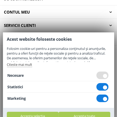
CONTUL MEU
SERVICII CLIENTI
CONTACT
Acest website foloseste cookies
Folosim cookie-uri pentru a personaliza conținutul și anunțurile,
pentru a oferi funcții de rețele sociale și pentru a analiza traficul.
Email:
office@elaptepraf.ro
De asemenea, le oferim partenerilor de rețele sociale, de
Telefon:
0745-964-449
publicitate și de analize informații cu privire la modul în care
Citeste mai mult
folosiți site-ul nostru. Aceștia le pot combina cu alte informații
Adresa:
Sos. Borsului, Nr. 20, Oradea, Jud. Bihor
oferite de dvs. sau culese în urma folosirii serviciilor lor.
Necesare
Statistici
Marketing
Accepta selectia
Accepta toate