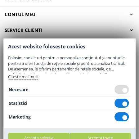
CONTUL MEU
SERVICII CLIENTI
CONTACT
Acest website foloseste cookies
Folosim cookie-uri pentru a personaliza conținutul și anunțurile,
pentru a oferi funcții de rețele sociale și pentru a analiza traficul.
Email:
office@elaptepraf.ro
De asemenea, le oferim partenerilor de rețele sociale, de
Telefon:
0745-964-449
publicitate și de analize informații cu privire la modul în care
Citeste mai mult
folosiți site-ul nostru. Aceștia le pot combina cu alte informații
Adresa:
Sos. Borsului, Nr. 20, Oradea, Jud. Bihor
oferite de dvs. sau culese în urma folosirii serviciilor lor.
Necesare
Statistici
Marketing
Accepta selectia
Accepta toate