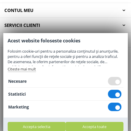
CONTUL MEU
SERVICII CLIENTI
CONTACT
Acest website foloseste cookies
Folosim cookie-uri pentru a personaliza conținutul și anunțurile,
pentru a oferi funcții de rețele sociale și pentru a analiza traficul.
Email:
office@elaptepraf.ro
De asemenea, le oferim partenerilor de rețele sociale, de
Telefon:
0745-964-449
publicitate și de analize informații cu privire la modul în care
Citeste mai mult
folosiți site-ul nostru. Aceștia le pot combina cu alte informații
Adresa:
Sos. Borsului, Nr. 20, Oradea, Jud. Bihor
oferite de dvs. sau culese în urma folosirii serviciilor lor.
Necesare
Statistici
Marketing
Accepta selectia
Accepta toate