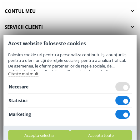
CONTUL MEU
SERVICII CLIENTI
CONTACT
Acest website foloseste cookies
Folosim cookie-uri pentru a personaliza conținutul și anunțurile,
pentru a oferi funcții de rețele sociale și pentru a analiza traficul.
Email:
office@elaptepraf.ro
De asemenea, le oferim partenerilor de rețele sociale, de
Telefon:
0745-964-449
publicitate și de analize informații cu privire la modul în care
Citeste mai mult
folosiți site-ul nostru. Aceștia le pot combina cu alte informații
Adresa:
Sos. Borsului, Nr. 20, Oradea, Jud. Bihor
oferite de dvs. sau culese în urma folosirii serviciilor lor.
Necesare
Statistici
Marketing
Accepta selectia
Accepta toate